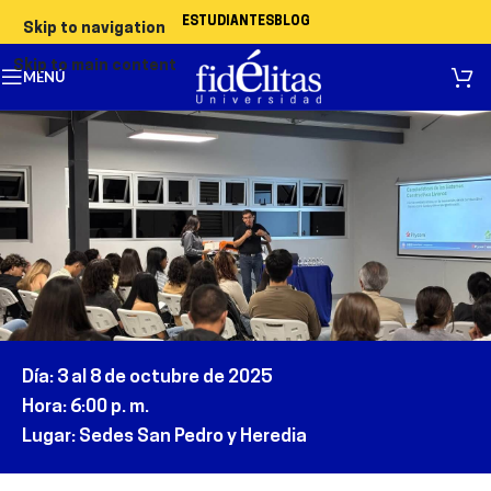
ESTUDIANTES
BLOG
Skip to navigation
Skip to main content
MENÚ
Día
:
3
al 8 de octubre de 2025
Hora
:
6
:00 p. m.
Lugar
: Sede
s
San Pedro
y Heredia