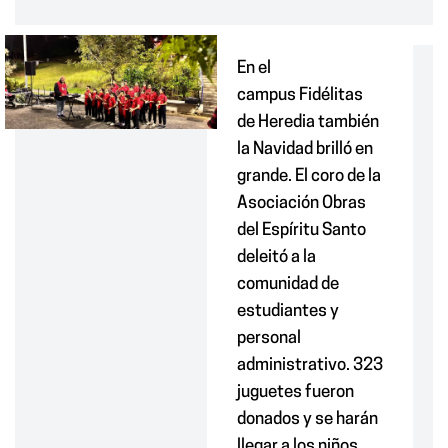
En el
campus
Fidélitas
de
Heredia también
la Navidad brilló en
grande. El coro de la
Asociación Obras
del Espíritu Santo
deleitó a la
comunidad de
estudia
ntes
y
personal
administrativo.
323
juguetes
fueron
donados y
se
harán
llegar
a
los niños