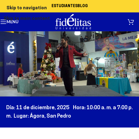
ESTUDIANTES
BLOG
Skip to navigation
Skip to main content
MENÚ
Día:
11
de
diciembre
, 2025 Hora:
10
:00
a
. m.
a
7
:00
p.
m.
Lugar:
Ágora, San Pedro