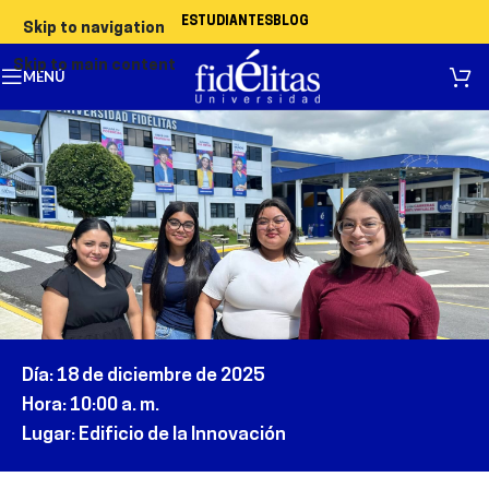
ESTUDIANTES
BLOG
Skip to navigation
Skip to main content
MENÚ
Día
: 1
8
de
diciembre
de 2025
Hora
:
10
:00
a
. m.
Lugar
:
Edificio de la Innovación