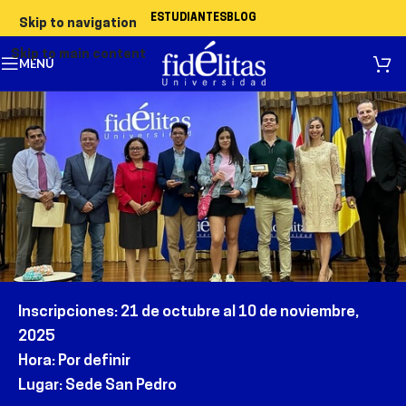
ESTUDIANTES
BLOG
Skip to navigation
Skip to main content
MENÚ
Inscripciones
:
21
de
octubre al 10
de
noviembre
,
2025
Hora
: P
or definir
Lugar
:
Sede San Pedro