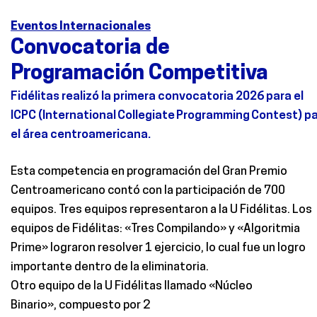
Eventos Internacionales
Convocatoria de
Programación Competitiva
Fidélitas realizó
la primera convocatoria 2026 para el
ICPC
(
International
Collegiate
Programming
Contest
)
pa
el área centroamericana.
Esta competencia en programación del Gran Premio
Centroamericano contó con la participación
de 700
equipos
. Tres
equipos
representaron a la U
Fidélitas
.
Los
equipos de Fidélitas:
«Tres Compilando» y «Algoritmia
Prime»
lograron resolver 1 ejercicio,
lo cual fue
un logro
importante dentro
de la eliminatoria.
Otro equipo de la U Fidélitas llamado
«Núcleo
Binario»
,
compuesto por 2