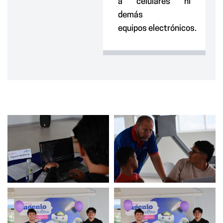
a
celulares ni
demás
equipo
s
electrónico
s.