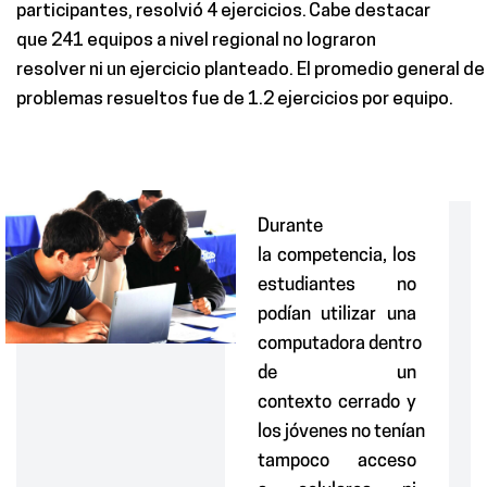
participantes
,
resolvió
4
ejercicios.
Cabe destacar
que
241 equipos a nivel
regional
no lograron
resolver
ni
un
ejercicio
planteado.
El promedio general de
problemas resueltos fue de 1.2 ejercicios por equip
o.
Durante
la
competencia
, los
estudiantes
no
podían
u
tilizar
una
computadora
dentro
de un
contexto
cerrado y
los
jóvenes
no
tenían
tampoco
acceso