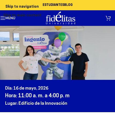
ESTUDIANTES
BLOG
Skip to navigation
Skip to main content
MENÚ
Día
:
16 de mayo
, 2026
Hora:
11
:
0
0 a. m. a 4:00 p. m
Lugar:
Edificio de la Innovación