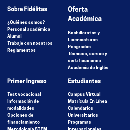
Lo siento, debes estar
conectado
para publicar un comentario.
Sobre Fidélitas
Oferta
Académica
¿Quiénes somos?
Personal académico
Bachilleratos y
Alumni
Licenciaturas
Trabaje con nosotros
Posgrados
Reglamentos
Técnicos, cursos y
certificaciones
Academia de Inglés
Primer Ingreso
Estudiantes
Test vocacional
Campus Virtual
Información de
Matrícula En Línea
modalidades
Calendarios
Opciones de
Universitarios
financiamiento
Programas
Metodología STEM
Internacionales