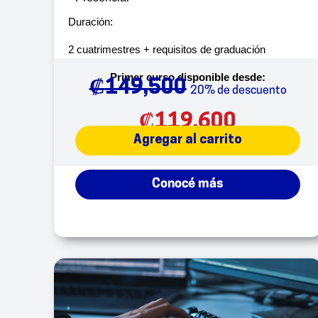
Duración:
2 cuatrimestres + requisitos de graduación
Primer curso disponible desde:
₡
149,500
20% de descuento
₡
119,600
Agregar al carrito
Conocé más