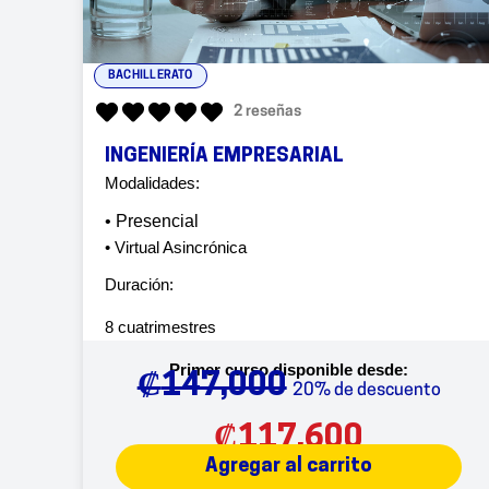
BACHILLERATO
2 reseñas
INGENIERÍA EMPRESARIAL
Modalidades:
• Presencial
• Virtual Asincrónica
Duración:
8 cuatrimestres
Primer curso disponible desde:
₡
147,000
20% de descuento
₡
117,600
Agregar al carrito