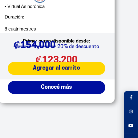
• Virtual Asincrónica
Duración:
8 cuatrimestres
Primer curso disponible desde:
₡
154,000
20% de descuento
₡
123,200
Agregar al carrito
Conocé más