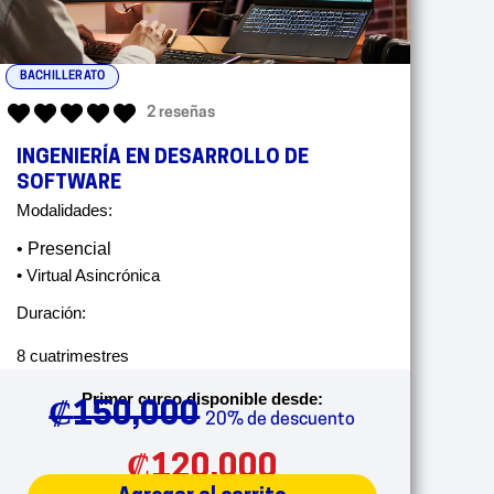
BACHILLERATO
2 reseñas
INGENIERÍA EN DESARROLLO DE
SOFTWARE
Modalidades:
• Presencial
• Virtual Asincrónica
Duración:
8 cuatrimestres
Primer curso disponible desde:
₡
150,000
20% de descuento
₡
120,000