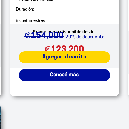
Duración:
8 cuatrimestres
Primer curso disponible desde:
₡
154,000
20% de descuento
₡
123,200
Agregar al carrito
Conocé más