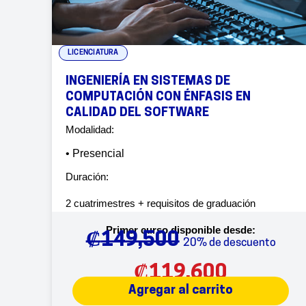
LICENCIATURA
INGENIERÍA EN SISTEMAS DE
COMPUTACIÓN CON ÉNFASIS EN
CALIDAD DEL SOFTWARE
Modalidad:
• Presencial
Duración:
2 cuatrimestres + requisitos de graduación
Primer curso disponible desde:
₡
149,500
20% de descuento
₡
119,600
Agregar al carrito