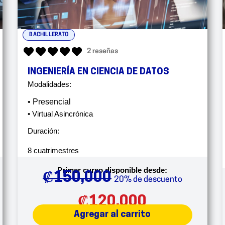
BACHILLERATO
2 reseñas
INGENIERÍA EN CIENCIA DE DATOS
Modalidades:
• Presencial
• Virtual Asincrónica
Duración:
8 cuatrimestres
Primer curso disponible desde:
₡
150,000
20% de descuento
₡
120,000
Agregar al carrito