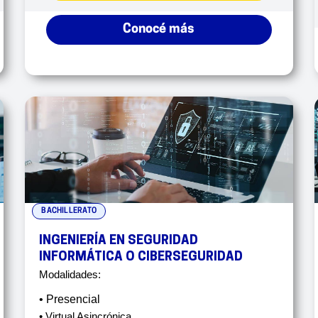
Conocé más
BACHILLERATO
INGENIERÍA EN SEGURIDAD
INFORMÁTICA O CIBERSEGURIDAD
Modalidades:
• Presencial
• Virtual Asincrónica