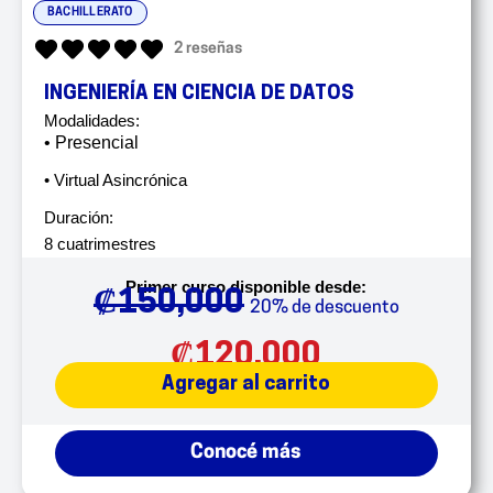
BACHILLERATO
2 reseñas
INGENIERÍA EN CIENCIA DE DATOS
Modalidades:
• Presencial
• Virtual Asincrónica
Duración:
8 cuatrimestres
Primer curso disponible desde:
₡
150,000
20% de descuento
₡
120,000
Agregar al carrito
Conocé más