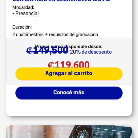
Modalidad:
• Presencial
Duración:
2 cuatrimestres + requisitos de graduación
Primer curso disponible desde:
₡
149,500
20% de descuento
₡
119,600
Agregar al carrito
Conocé más