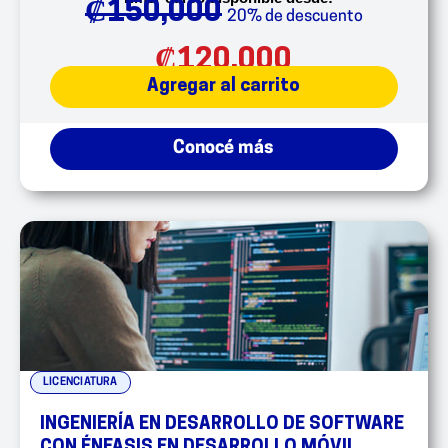
₡
150,000
20% de descuento
₡
120,000
Agregar al carrito
Conocé más
LICENCIATURA
INGENIERÍA EN DESARROLLO DE SOFTWARE
CON ÉNFASIS EN DESARROLLO MÓVIL