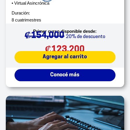
• Virtual Asincrónica
Duración:
8 cuatrimestres
Primer curso disponible desde:
₡
154,000
20% de descuento
₡
123,200
Agregar al carrito
Conocé más