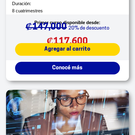
Duración:
8 cuatrimestres
Primer curso disponible desde:
₡
147,000
20% de descuento
₡
117,600
Agregar al carrito
Conocé más