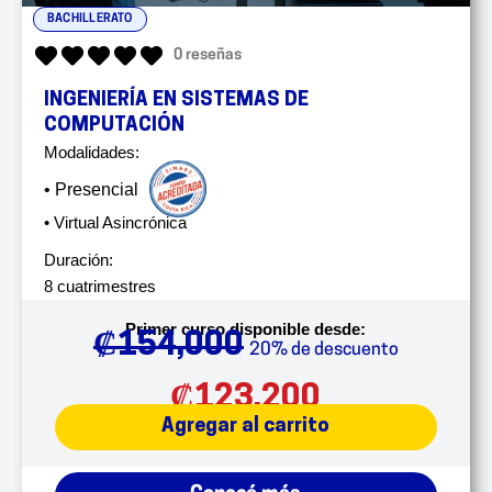
BACHILLERATO
0 reseñas
INGENIERÍA EN SISTEMAS DE
COMPUTACIÓN
Modalidades:
• Presencial
• Virtual Asincrónica
Duración:
8 cuatrimestres
Primer curso disponible desde:
₡
154,000
20% de descuento
₡
123,200
Agregar al carrito