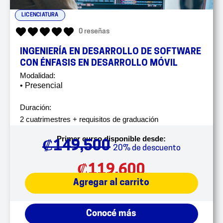
LICENCIATURA
0 reseñas
INGENIERÍA EN DESARROLLO DE SOFTWARE
CON ÉNFASIS EN DESARROLLO MÓVIL
Modalidad:
• Presencial
Duración:
2 cuatrimestres + requisitos de graduación
Primer curso disponible desde:
₡
149,500
20% de descuento
₡
119,600
Agregar al carrito
Conocé más