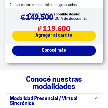
2 cuatrimestres + requisitos de graduación
Primer curso disponible desde:
₡
149,500
20% de descuento
₡
119,600
Agregar al carrito
Conocé más
Conocé nuestras
modalidades
Modalidad Presencial / Virtual
Sincrónica