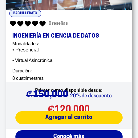
BACHILLERATO
0 reseñas
INGENIERÍA EN CIENCIA DE DATOS
Modalidades:
• Presencial
• Virtual Asincrónica
Duración:
8 cuatrimestres
Primer curso disponible desde:
₡
150,000
20% de descuento
₡
120,000
Agregar al carrito
Conocé más