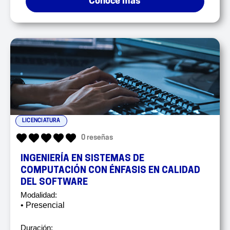
Conocé más
LICENCIATURA
0 reseñas
INGENIERÍA EN SISTEMAS DE
COMPUTACIÓN CON ÉNFASIS EN CALIDAD
DEL SOFTWARE
Modalidad:
• Presencial
Duración: