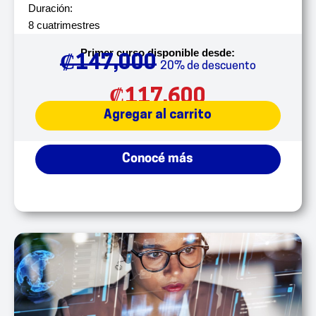
Duración:
8 cuatrimestres
Primer curso disponible desde:
₡
147,000
20% de descuento
₡
117,600
Agregar al carrito
Conocé más