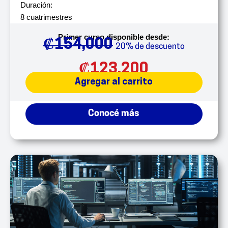
Duración:
8 cuatrimestres
Primer curso disponible desde:
₡
154,000
20% de descuento
₡
123,200
Agregar al carrito
Conocé más