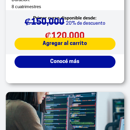
8 cuatrimestres
Primer curso disponible desde:
₡
150,000
20% de descuento
₡
120,000
Agregar al carrito
Conocé más