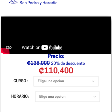
San Pedro y Heredia
Precio:
₡
138,000
20% de descuento
₡
110,400
CURSO
HORARIO