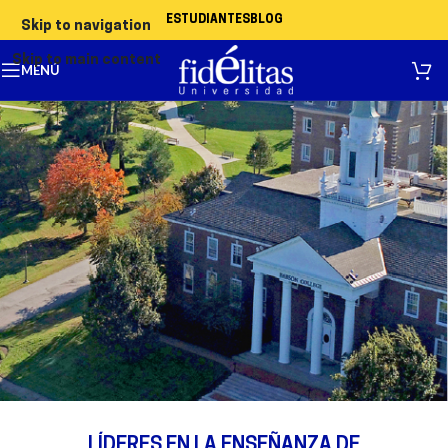
ESTUDIANTES
BLOG
Skip to navigation
Skip to main content
MENÚ
LÍDERES EN LA ENSEÑANZA DE