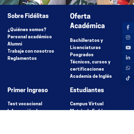
Sobre Fidélitas
Oferta
Académica
¿Quiénes somos?
Personal académico
Bachilleratos y
Alumni
Licenciaturas
Trabaje con nosotros
Posgrados
Reglamentos
Técnicos, cursos y
certificaciones
Academia de Inglés
Primer Ingreso
Estudiantes
Test vocacional
Campus Virtual
Información de
Matrícula En Línea
modalidades
Calendarios
Opciones de
Universitarios
financiamiento
Programas