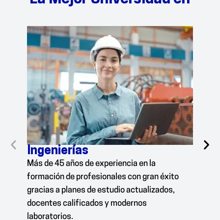
Ingenierías
Car
Más de 45 años de experiencia en la
Somo
formación de profesionales con gran éxito
prog
gracias a planes de estudio actualizados,
cual
docentes calificados y modernos
recu
laboratorios.
form