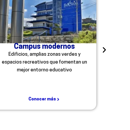
Campus modernos
Lab
Edificios, amplias zonas verdes y
Laborator
espacios recreativos que fomentan un
que apoy
mejor entorno educativo
Conocer más