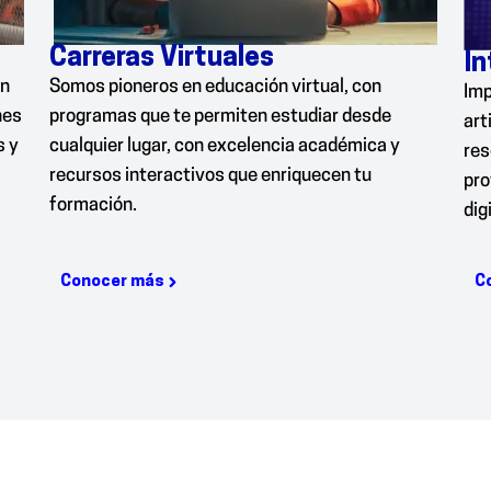
Carreras Virtuales
In
ón
Somos pioneros en educación virtual, con
Imp
nes
programas que te permiten estudiar desde
art
s y
cualquier lugar, con excelencia académica y
res
recursos interactivos que enriquecen tu
pro
formación.
digi
Conocer más
C