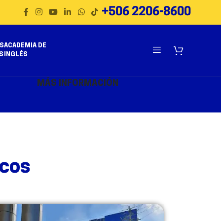
+506 2206-8600
S
ACADEMIA DE
S
INGLÉS
MÁS INFORMACIÓN
icos